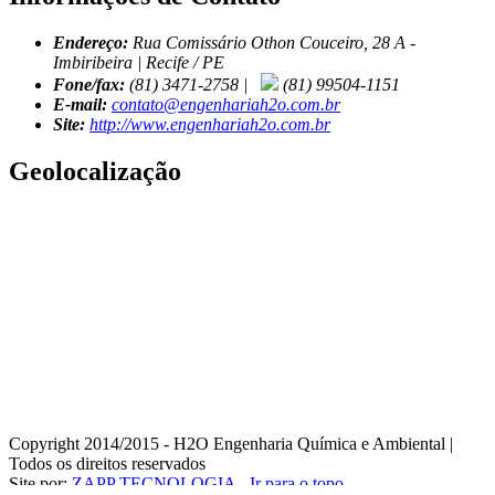
Endereço:
Rua Comissário Othon Couceiro, 28 A -
Imbiribeira | Recife / PE
Fone/fax:
(81) 3471-2758 |
(81) 99504-1151
E-mail:
contato@engenhariah2o.com.br
Site:
http://www.engenhariah2o.com.br
Geolocalização
Copyright 2014/2015 - H2O Engenharia Química e Ambiental
|
Todos os direitos reservados
Site por:
ZAPP TECNOLOGIA
-
Ir para o topo